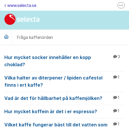
Hoppa till innehåll
www.selecta.se
Fler
Felanmälan & Återbetalning
Kontakta oss via e-post
Fråga kaffenörden
Ändra dina kunduppgifter
Ring oss på 0770-85 85 85 (vard. kl. 8-16)
Fråga kaffenörden
Hur mycket socker innehåller en kopp
3
Kontakta oss
choklad?
Besök oss på LinkedIn
Vilka halter av diterpener / lipiden cafestol
1
finns i ert kaffe?
Vad är det för hållbarhet på kaffemjölken?
1
Hur mycket koffein är det i er espresso?
1
Vilket kaffe fungerar bäst till det vatten som
1