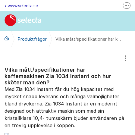
Hoppa till innehåll
www.selecta.se
Fler
Felanmälan & Återbetalning
Kontakta oss via e-post
Produktfrågor
Ändra dina kunduppgifter
Vilka mått/specifikationer har kaffemaskinen Zia 1034 Instant och hur sköter man den?
Ring oss på 0770-85 85 85 (vard. kl. 8-16)
Visa
Kontakta oss
Vilka mått/specifikationer har
Besök oss på LinkedIn
kaffemaskinen Zia 1034 Instant och hur
sköter man den?
Med Zia 1034 Instant får du hög kapacitet med
mycket snabb leverans och många valmöjligheter
bland dryckerna. Zia 1034 Instant är en modernt
designad och attraktiv maskin som med sin
kristallklara 10,4- tumsskärm bjuder användaren på
en trevlig upplevelse i koppen.