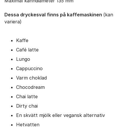
Maximal kanndiameter 135 mm
Dessa dryckesval finns på kaffemaskinen
(kan
variera)
Kaffe
Café latte
Lungo
Cappuccino
Varm choklad
Chocodream
Chai latte
Dirty chai
En skvätt mjölk eller vegansk alternativ
Hetvatten