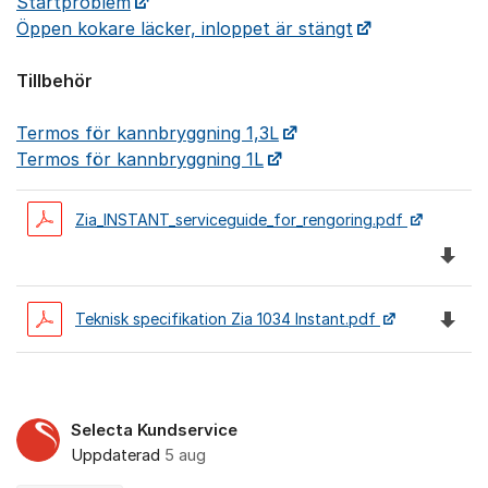
Startproblem
Öppen kokare läcker, inloppet är stängt
Tillbehör
Termos för kannbryggning 1,3L
Termos för kannbryggning 1L
Zia_INSTANT_serviceguide_for_rengoring.pdf
Ladda 
Ladda n
Teknisk specifikation Zia 1034 Instant.pdf
Selecta Kundservice
Uppdaterad
5 aug