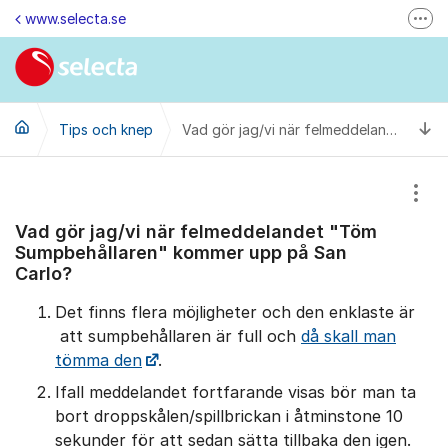
Hoppa till innehåll
www.selecta.se
Fler
Felanmälan & Återbetalning
Kontakta oss via e-post
Ti
Tips och knep
Ändra dina kunduppgifter
Vad gör jag/vi när felmeddelandet "Töm Sumpbehållaren" kommer upp på San Carlo?
Ring oss på 0770-85 85 85 (vard. kl. 8-16)
Visa
Kontakta oss
Vad gör jag/vi när felmeddelandet "Töm
Besök oss på LinkedIn
Sumpbehållaren" kommer upp på San
Carlo?
Det finns flera möjligheter och den enklaste är
att sumpbehållaren är full och
då skall man
tömma den
.
Ifall meddelandet fortfarande visas bör man ta
bort droppskålen/spillbrickan i åtminstone 10
sekunder för att sedan sätta tillbaka den igen.