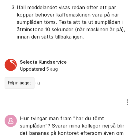
Ifall meddelandet visas redan efter ett par
koppar behöver kaffemaskinen vara på när
sumplådan töms. Testa att ta ut sumplådan i
åtminstone 10 sekunder (när maskinen är på),
innan den sätts tillbaka igen.
Selecta Kundservice
Uppdaterad
5 aug
Följ inlägget
0
Kommentarer
Visa
Hur tvingar man fram "har du tömt
sumplådan"? Svarar mina kollegor nej så blir
det bananas på kontoret eftersom även om