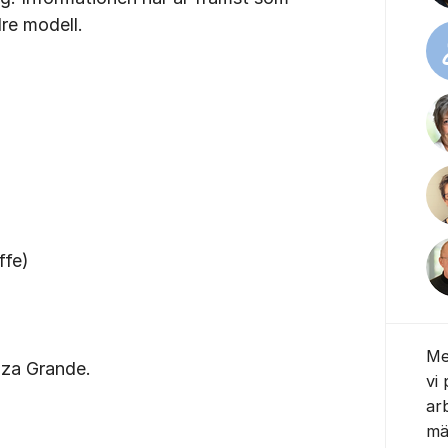
dre modell.
ffe)
Me
zza Grande.
vi 
ar
mä