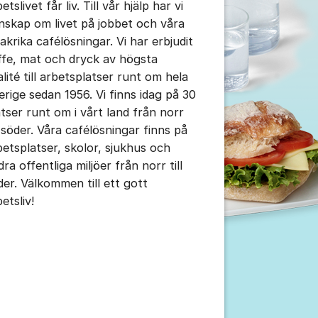
etslivet får liv. Till vår hjälp har vi
nskap om livet på jobbet och våra
akrika cafélösningar. Vi har erbjudit
ffe, mat och dryck av högsta
alité till arbetsplatser runt om hela
erige sedan 1956. Vi finns idag på 30
atser runt om i vårt land från norr
l söder. Våra cafélösningar finns på
betsplatser, skolor, sjukhus och
ra offentliga miljöer från norr till
der. Välkommen till ett gott
etsliv!