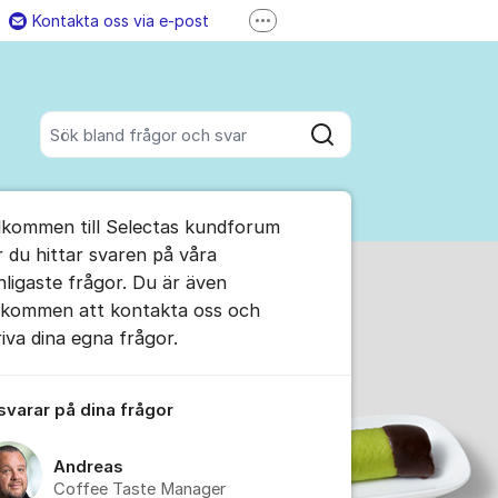
Kontakta oss via e-post
Fler supportlänkar
770-85 85 85 (vard. kl. 8-16)
akta oss
Besök oss på LinkedIn
Sök bland alla inlägg
Sök
umet
lkommen till Selectas kundforum
r du hittar svaren på våra
nligaste frågor. Du är även
lkommen att kontakta oss och
ällningar för inlägg/kommentar
riva dina egna frågor.
 svarar på dina frågor
Andreas
Coffee Taste Manager