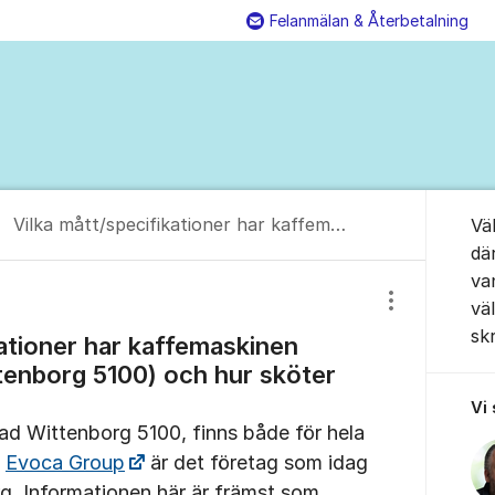
Felanmälan & Återbetalning
Ändra dina kunduppgifter
Ring oss på 0
Kont
Om for
Vilka mått/specifikationer har kaffemaskinen Tazza Grande (Wittenborg 5100) och hur sköter man den?
Vä
dä
va
vä
Visa/dölj inst
sk
kationer har kaffemaskinen
tenborg 5100) och hur sköter
Vi
ad Wittenborg 5100, finns både för hela
.
Evoca Group
är det företag som idag
rg. Informationen här är främst som