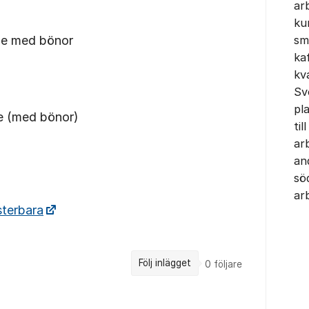
arb
ku
de med bönor
sm
ka
kv
Sv
pl
e (med bönor)
til
ar
and
sö
arb
terbara
Följ inlägget
0
följare