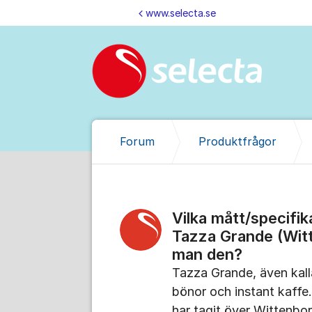
Hoppa till innehåll
www.selecta.se
Forum
Produktfrågor
Vilka mått/specifi
Tazza Grande (Wit
man den?
Tazza Grande, även kall
bönor och instant kaffe
har tagit över Wittenbo