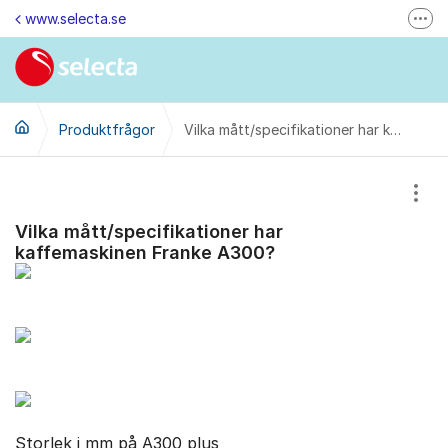
Hoppa till innehåll
www.selecta.se
Fler
Felanmälan & Återbetalning
Kontakta oss via e-post
Produktfrågor
Ändra dina kunduppgifter
Vilka mått/specifikationer har kaffemaskinen Franke A300?
Ring oss på 0770-85 85 85 (vard. kl. 8-16)
Visa
Kontakta oss
Vilka mått/specifikationer har
Besök oss på LinkedIn
kaffemaskinen Franke A300?
Storlek i mm på A300 plus