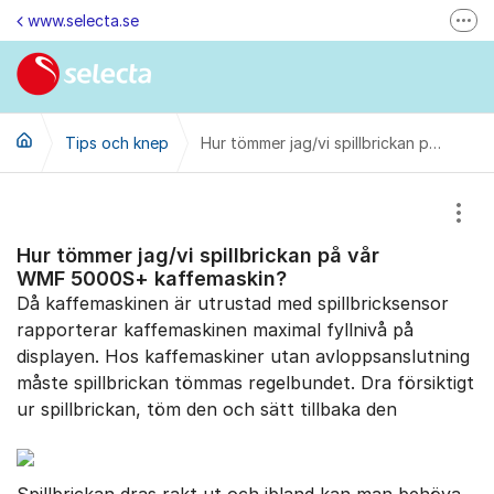
Hoppa till innehåll
www.selecta.se
Fler
Felanmälan & Återbetalning
Kontakta oss via e-post
Tips och knep
Ändra dina kunduppgifter
Hur tömmer jag/vi spillbrickan på vår WMF 5000S+ kaffemaskin?
Ring oss på 0770-85 85 85 (vard. kl. 8-16)
Visa
Kontakta oss
Hur tömmer jag/vi spillbrickan på vår
Besök oss på LinkedIn
WMF 5000S+ kaffemaskin?
Då kaffemaskinen är utrustad med spillbricksensor
rapporterar kaffemaskinen maximal fyllnivå på
displayen. Hos kaffemaskiner utan avloppsanslutning
måste spillbrickan tömmas regelbundet. Dra försiktigt
ur spillbrickan, töm den och sätt tillbaka den
Spillbrickan dras rakt ut och ibland kan man behöva