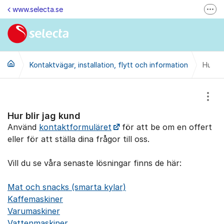
Hoppa till innehåll
www.selecta.se
Fler
Felanmälan & Återbetalning
Kontakta oss via e-post
Kontaktvägar, installation, flytt och information
Ändra dina kunduppgifter
Hur bl
Ring oss på 0770-85 85 85 (vard. kl. 8-16)
Visa
Kontakta oss
Hur blir jag kund
Besök oss på LinkedIn
Använd
kontaktformuläret
för att be om en offert
eller för att ställa dina frågor till oss.
Vill du se våra senaste lösningar finns de här:
Mat och snacks (smarta kylar)
Kaffemaskiner
Varumaskiner
Vattenmaskiner