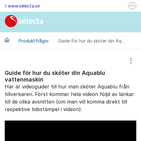
Hoppa till innehåll
www.selecta.se
Fler
Felanmälan & Återbetalning
Kontakta oss via e-post
Produktfrågor
Ändra dina kunduppgifter
Guide för hur du sköter din Aquablu vattenmaskin
Ring oss på 0770-85 85 85 (vard. kl. 8-16)
Visa
Kontakta oss
Guide för hur du sköter din Aquablu
Besök oss på LinkedIn
vattenmaskin
Här är videoguider till hur man sköter Aquablu från
tillverkaren. Först kommer hela videon följd av länkar
till de olika avsnitten (om man vill komma direkt till
respektive tidsstämpel i videon).