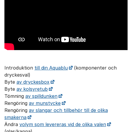
Introduktion
till din Aquablu
(komponenter och
dryckesval)
Byte
av dryckesbox
Byte
av kolsyretub
Tömning
av spilldunken
Rengöring
av munstycke
Rengöring
av slangar och tillbehör till de olika
smakerna
Ändra
volym som levereras vid de olika valen
(glas/kanna)