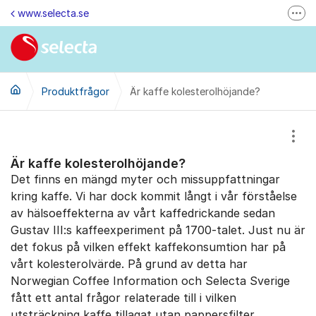
Hoppa till innehåll
www.selecta.se
Fler
Felanmälan & Återbetalning
Kontakta oss via e-post
Produktfrågor
Är kaffe kolesterolhöjande?
Ändra dina kunduppgifter
Ring oss på 0770-85 85 85 (vard. kl. 8-16)
Visa
Kontakta oss
Är kaffe kolesterolhöjande?
Besök oss på LinkedIn
Det finns en mängd myter och missuppfattningar
kring kaffe. Vi har dock kommit långt i vår förståelse
av hälsoeffekterna av vårt kaffedrickande sedan
Gustav III:s kaffeexperiment på 1700-talet. Just nu är
det fokus på vilken effekt kaffekonsumtion har på
vårt kolesterolvärde. På grund av detta har
Norwegian Coffee Information och Selecta Sverige
fått ett antal frågor relaterade till i vilken
utsträckning kaffe tillagat utan pappersfilter